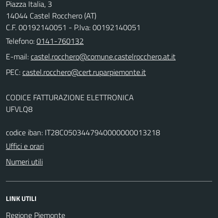
Piazza Italia, 3
14044 Castel Rocchero (AT)
C.F. 00192140051 - P.Iva: 00192140051
Telefono:
0141-760132
E-mail:
PEC:
CODICE FATTURAZIONE ELETTRONICA
UFVLQ8
codice iban: IT28C0503447940000000013218
Uffici e orari
Numeri utili
LINK UTILI
Regione Piemonte