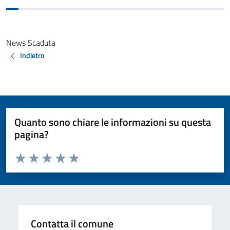
News Scaduta
Indietro
Quanto sono chiare le informazioni su questa
pagina?
Valuta da 1 a 5 stelle la pagina
Valuta 1 stelle su 5
Valuta 2 stelle su 5
Valuta 3 stelle su 5
Valuta 4 stelle su 5
Valuta 5 stelle su 5
Contatta il comune