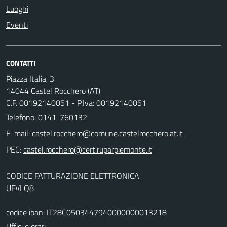
Luoghi
Eventi
CONTATTI
Piazza Italia, 3
14044 Castel Rocchero (AT)
C.F. 00192140051 - P.Iva: 00192140051
Telefono:
0141-760132
E-mail:
PEC:
CODICE FATTURAZIONE ELETTRONICA
UFVLQ8
codice iban: IT28C0503447940000000013218
Uffici e orari